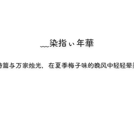
﹏染指ぃ年華
诗篇与万家烛光，在夏季梅子味的晚风中轻轻晕