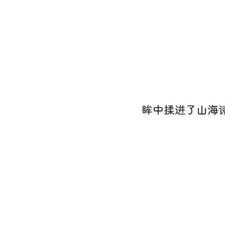
﹏染指ぃ年華
眸中揉进了山海